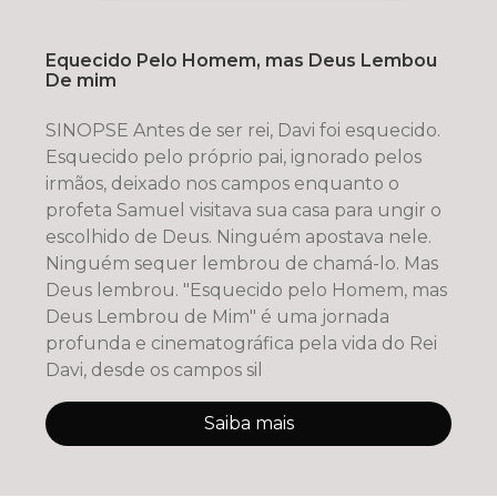
Equecido Pelo Homem, mas Deus Lembou
De mim
SINOPSE Antes de ser rei, Davi foi esquecido.
Esquecido pelo próprio pai, ignorado pelos
irmãos, deixado nos campos enquanto o
profeta Samuel visitava sua casa para ungir o
escolhido de Deus. Ninguém apostava nele.
Ninguém sequer lembrou de chamá-lo. Mas
Deus lembrou. "Esquecido pelo Homem, mas
Deus Lembrou de Mim" é uma jornada
profunda e cinematográfica pela vida do Rei
Davi, desde os campos sil
Saiba mais