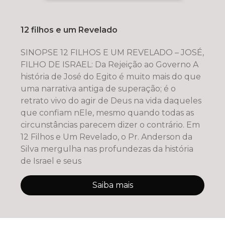
12 filhos e um Revelado
SINOPSE 12 FILHOS E UM REVELADO – JOSÉ,
FILHO DE ISRAEL: Da Rejeição ao Governo A
história de José do Egito é muito mais do que
uma narrativa antiga de superação; é o
retrato vivo do agir de Deus na vida daqueles
que confiam nEle, mesmo quando todas as
circunstâncias parecem dizer o contrário. Em
12 Filhos e Um Revelado, o Pr. Anderson da
Silva mergulha nas profundezas da história
de Israel e seus
Saiba mais