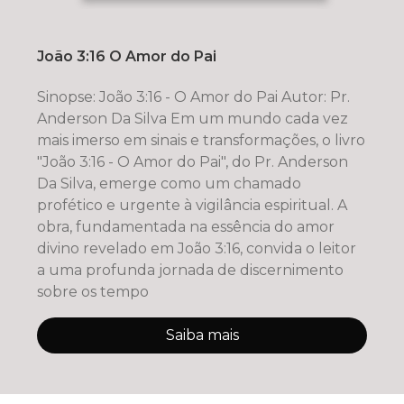
João 3:16 O Amor do Pai
Sinopse: João 3:16 - O Amor do Pai Autor: Pr.
Anderson Da Silva Em um mundo cada vez
mais imerso em sinais e transformações, o livro
"João 3:16 - O Amor do Pai", do Pr. Anderson
Da Silva, emerge como um chamado
profético e urgente à vigilância espiritual. A
obra, fundamentada na essência do amor
divino revelado em João 3:16, convida o leitor
a uma profunda jornada de discernimento
sobre os tempo
Saiba mais