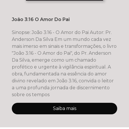
Joâo 3:16 O Amor Do Pai
Sinopse: João 3:16 - O Amor do Pai Autor: Pr.
Anderson Da Silva Em um mundo cada vez
mais imerso em sinais e transformações, o livro
"João 3:16 - O Amor do Pai", do Pr. Anderson
Da Silva, emerge como um chamado
profético e urgente à vigilância espiritual. A
obra, fundamentada na essência do amor
divino revelado em João 3:16, convida o leitor
a uma profunda jornada de discernimento
sobre os tempos
Saiba mais