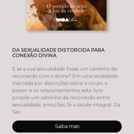
DA SEXUALIDADE DISTORCIDA PARA
CONEXÃO DIVINA
E se a sua sexualidade fosse um caminho de
reconexão com o divino? Em uma sociedade
marcada por distorções sobre o corpo, o
prazer e os relacionamentos, este livro
propõe um caminho de reconexão entre
sexualidade, emoções, fé e saúde integral. Da
Sex
Saiba mais