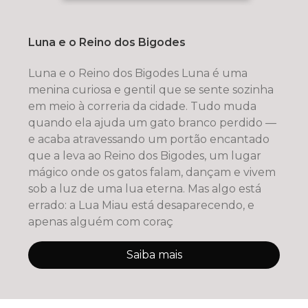
Luna e o Reino dos Bigodes
Luna e o Reino dos Bigodes Luna é uma
menina curiosa e gentil que se sente sozinha
em meio à correria da cidade. Tudo muda
quando ela ajuda um gato branco perdido —
e acaba atravessando um portão encantado
que a leva ao Reino dos Bigodes, um lugar
mágico onde os gatos falam, dançam e vivem
sob a luz de uma lua eterna. Mas algo está
errado: a Lua Miau está desaparecendo, e
apenas alguém com coraç
Saiba mais