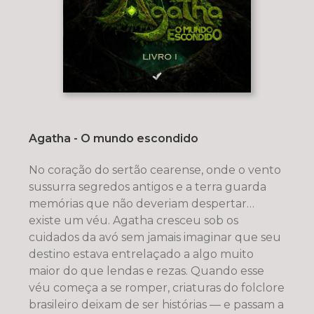
Agatha - O mundo escondido
No coração do sertão cearense, onde o vento
sussurra segredos antigos e a terra guarda
memórias que não deveriam despertar…
existe um véu. Agatha cresceu sob os
cuidados da avó sem jamais imaginar que seu
destino estava entrelaçado a algo muito
maior do que lendas e rezas. Quando esse
véu começa a se romper, criaturas do folclore
brasileiro deixam de ser histórias — e passam a