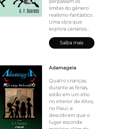
perpassam os
limites do gênero
realismo-fantástico.
Uma obra que
explora cenários
que oscilam entre
cidade e matas do
Saiba mais
sertão nordestino,
nos quais vicejam
lendas e vidas
Adamageia
humanas, rodeadas
por suas virtudes e
Quatro crianças,
vicissitudes. Pelas
durante as férias,
páginas dessa obra
estão em um sítio
circulam homens
no interior de Altos,
valentes à moda
no Piauí, e
antiga, heróis de
descobrem que o
outrora, mas també
lugar esconde