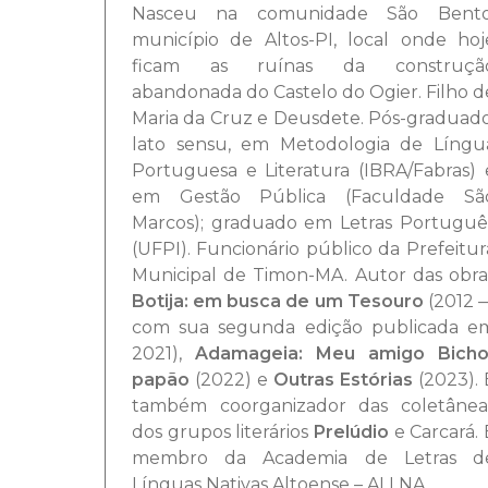
Nasceu na comunidade São Bento
município de Altos-PI, local onde hoj
ficam as ruínas da construçã
abandonada do Castelo do Ogier. Filho d
Maria da Cruz e Deusdete. Pós-graduado
lato sensu, em Metodologia de Língu
Portuguesa e Literatura (IBRA/Fabras)
em Gestão Pública (Faculdade Sã
Marcos)
; graduado em Letras Portuguê
(UFPI). Funcionário público da Prefeitur
Municipal de Timon-MA. Autor das obra
Botija: em busca de um Tesouro
(2012 
com sua segunda edição publicada e
2021),
Adamageia: Meu amigo Bicho
papão
(2022) e
Outras Estórias
(2023). 
também coorganizador das coletânea
dos grupos literários
Prelúdio
e Carcará
.
membro da Academia de Letras d
Línguas Nativas Altoense – ALLNA.