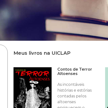
Meus livros na UICLAP
Contos de Terror
Altoenses
As incontáveis
histórias e estórias
contadas pelos
altoenses
enriquecem o