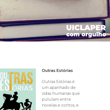
Outras Estórias
Outras Estórias é
um apanhado de
vidas humanas que
pululam entre
novelas e contos, e