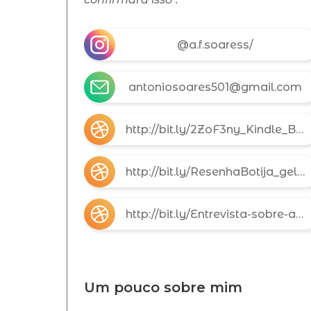
@a.f.soaress/
antoniosoares501@gmail.com
http://bit.ly/2ZoF3ny_Kindle_Botija-Amazon
http://bit.ly/ResenhaBotija_geleiatotal3usxUAH
http://bit.ly/Entrevista-sobre-a-obra-Botija_2OFFAzi
Um pouco sobre mim