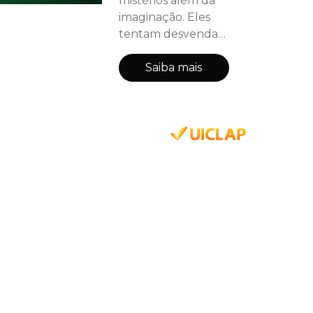
mistérios além da
imaginação. Eles
tentam desvendar
esses mistérios e
acabam se vendo
Saiba mais
enredados numa
fantástica aventura
repleta de ação,
suspense e
criaturas perigosas.
E agora terão de
lutar para
defenderem suas
vidas e todo o sítio.
Contudo, não
estarão sozinhas
nessa aventura,