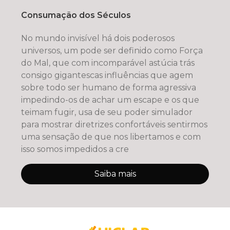
Consumação dos Séculos
No mundo invisível há dois poderosos
universos, um pode ser definido como Força
do Mal, que com incomparável astúcia trás
consigo gigantescas influências que agem
sobre todo ser humano de forma agressiva
impedindo-os de achar um escape e os que
teimam fugir, usa de seu poder simulador
para mostrar diretrizes confortáveis sentirmos
uma sensação de que nos libertamos e com
isso somos impedidos a cre
Saiba mais