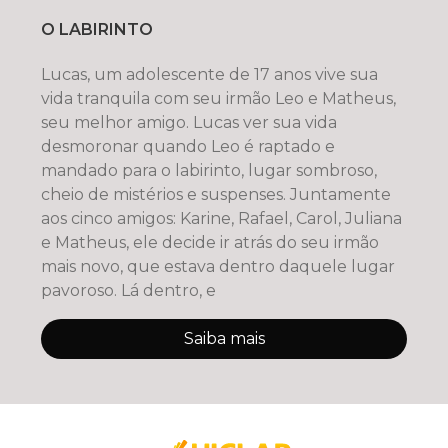
O LABIRINTO
Lucas, um adolescente de 17 anos vive sua
vida tranquila com seu irmão Leo e Matheus,
seu melhor amigo. Lucas ver sua vida
desmoronar quando Leo é raptado e
mandado para o labirinto, lugar sombroso,
cheio de mistérios e suspenses. Juntamente
aos cinco amigos: Karine, Rafael, Carol, Juliana
e Matheus, ele decide ir atrás do seu irmão
mais novo, que estava dentro daquele lugar
pavoroso. Lá dentro, e
Saiba mais