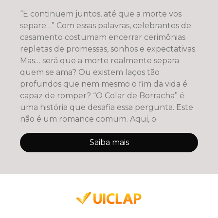
“E continuem juntos, até que a morte vos
separe…” Com essas palavras, celebrantes de
casamento costumam encerrar cerimônias
repletas de promessas, sonhos e expectativas.
Mas… será que a morte realmente separa
quem se ama? Ou existem laços tão
profundos que nem mesmo o fim da vida é
capaz de romper? “O Colar de Borracha” é
uma história que desafia essa pergunta. Este
não é um romance comum. Aqui, o
Saiba mais