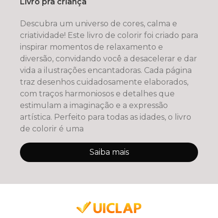
Livro pra criança
Descubra um universo de cores, calma e
criatividade! Este livro de colorir foi criado para
inspirar momentos de relaxamento e
diversão, convidando você a desacelerar e dar
vida a ilustrações encantadoras. Cada página
traz desenhos cuidadosamente elaborados,
com traços harmoniosos e detalhes que
estimulam a imaginação e a expressão
artística. Perfeito para todas as idades, o livro
de colorir é uma
Saiba mais