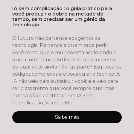
IA sem complicação : o guia prático para
você produzir o dobro na metade do
tempo, sem precisar ser um gênio da
tecnologia
O futuro não pertence aos gênios da
tecnologia. Pertence a quem sabe pedir.
Você sente que o mundo está acelerando e
que a Inteligência Artificial é uma conversa
da qual você ainda não faz parte? Esqueça os
códigos complexos e o vocabulário técnico. A
IA não veio para substituir você; ela veio para
ser o assistente que você sempre quis, mas
nunca pôde contratar. Em IA Sem
Complicação, Vicente Mu
Saiba mais