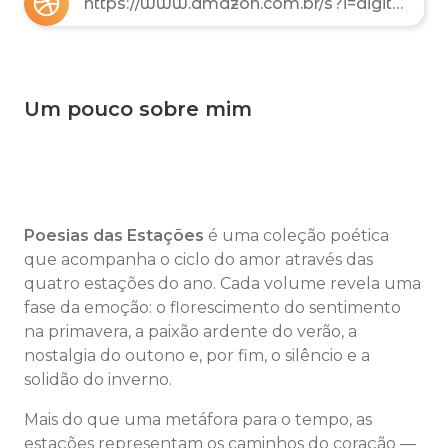
https://www.amazon.com.br/s?i=digital-text&rh=p_27%3AForllan%2B%2BKirkpatrick%2B%2528Trezllan%2529&s=relevancerank&text=Forllan++Kirkpatrick+%28Trezllan%29&ref=dp_byline_sr_ebooks_1
Um pouco sobre mim
Poesias das Estações
é uma coleção poética
que acompanha o ciclo do amor através das
quatro estações do ano. Cada volume revela uma
fase da emoção: o florescimento do sentimento
na primavera, a paixão ardente do verão, a
nostalgia do outono e, por fim, o silêncio e a
solidão do inverno.
Mais do que uma metáfora para o tempo, as
estações representam os caminhos do coração —