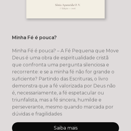
Minha Fé é pouca?
Minha Fé é pouca? – A Fé Pequena que Move
Deus é uma obra de espiritualidade cristã
que confronta uma pergunta silenciosa e
recorrente: e se a minha fé não for grande o
suficiente? Partindo das Escrituras, o livro
demonstra que a fé valorizada por Deus não
é, necessariamente, a fé espetacular ou
triunfalista, mas a fé sincera, humilde e
perseverante, mesmo quando marcada por
dúvidas e fragilidades
Saiba mais