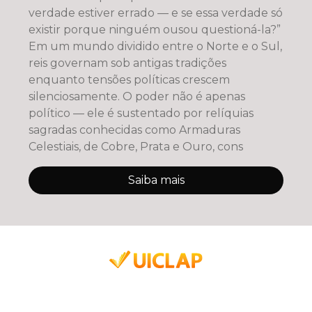
verdade estiver errado — e se essa verdade só
existir porque ninguém ousou questioná-la?”
Em um mundo dividido entre o Norte e o Sul,
reis governam sob antigas tradições
enquanto tensões políticas crescem
silenciosamente. O poder não é apenas
político — ele é sustentado por relíquias
sagradas conhecidas como Armaduras
Celestiais, de Cobre, Prata e Ouro, cons
Saiba mais