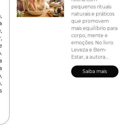
pequenos rituais
naturais e práticos
 
que promovem
 
mais equilíbrio para
 
corpo, mente e
 
emoções. No livro
 
Leveza e Bem-
 
Estar, a autora
 
Sandy Gäspári
 
compartilha
Saiba mais
 
práticas acessíveis
 
de Aromaterapia,
 
autocuidado e
terapias naturais
desenvolvidas para
auxiliar você e sua
família a viver com
mais autonomia e