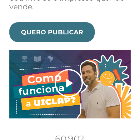
vende.
QUERO PUBLICAR
.
6
0
9
0
2