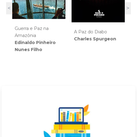
<
>
Guerra e Paz na
A
A Paz do Diabo
Amazônia
V
o
Charles Spurgeon
Edinaldo Pinheiro
M
Nunes Filho
E