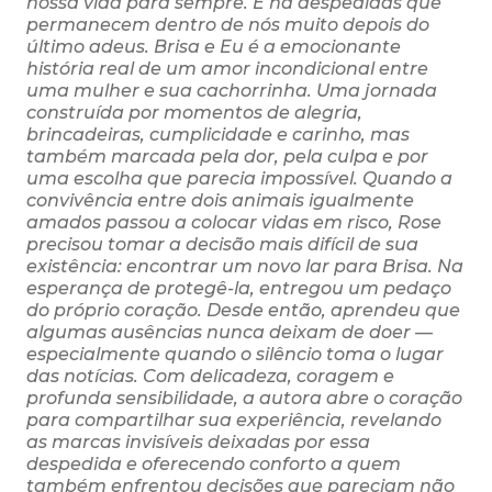
nossa vida para sempre. E há despedidas que
permanecem dentro de nós muito depois do
último adeus. Brisa e Eu é a emocionante
história real de um amor incondicional entre
uma mulher e sua cachorrinha. Uma jornada
construída por momentos de alegria,
brincadeiras, cumplicidade e carinho, mas
também marcada pela dor, pela culpa e por
uma escolha que parecia impossível. Quando a
convivência entre dois animais igualmente
amados passou a colocar vidas em risco, Rose
precisou tomar a decisão mais difícil de sua
existência: encontrar um novo lar para Brisa. Na
esperança de protegê-la, entregou um pedaço
do próprio coração. Desde então, aprendeu que
algumas ausências nunca deixam de doer —
especialmente quando o silêncio toma o lugar
das notícias. Com delicadeza, coragem e
profunda sensibilidade, a autora abre o coração
para compartilhar sua experiência, revelando
as marcas invisíveis deixadas por essa
despedida e oferecendo conforto a quem
também enfrentou decisões que pareciam não