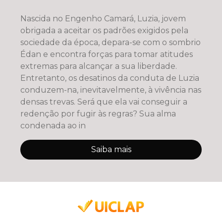
Nascida no Engenho Camará, Luzia, jovem
obrigada a aceitar os padrões exigidos pela
sociedade da época, depara-se com o sombrio
Édan e encontra forças para tomar atitudes
extremas para alcançar a sua liberdade.
Entretanto, os desatinos da conduta de Luzia
conduzem-na, inevitavelmente, à vivência nas
densas trevas. Será que ela vai conseguir a
redenção por fugir às regras? Sua alma
condenada ao in
Saiba mais