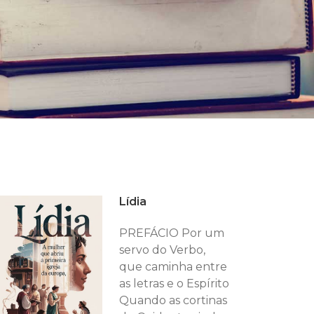
Lídia
PREFÁCIO Por um
servo do Verbo,
que caminha entre
as letras e o Espírito
Quando as cortinas