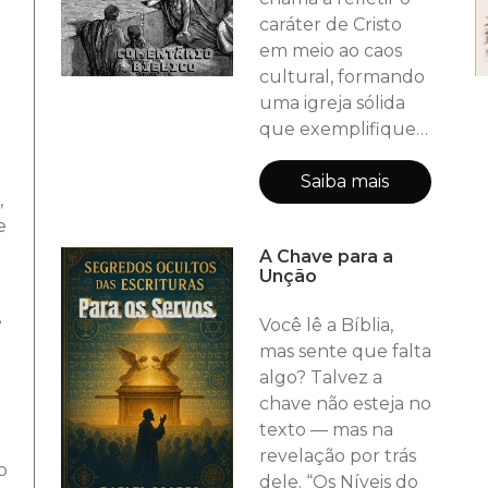
caráter de Cristo
em meio ao caos
cultural, formando
uma igreja sólida
que exemplifique
amor, justiça e a
transformação
Saiba mais
,
gerada pela graça
e
de Deus. Esta
A Chave para a
apostila não é
Unção
apenas uma
reflexão, mas um
e
Você lê a Bíblia,
convite à ação para
mas sente que falta
construir uma
algo? Talvez a
comunidade cristã
chave não esteja no
fiel, íntegra e
texto — mas na
verdadeiramente
revelação por trás
transformada.
o
dele. “Os Níveis do