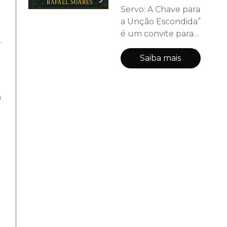
Servo: A Chave para
a Unção Escondida”
é um convite para
.
mergulhar em
dimensões
Saiba mais
espirituais
esquecidas.
Baseado nas
à
Escrituras e na
cultura hebraica,
este livro revela
que existem
degraus na
caminhada com
Deus — e que cada
nível exige
entrega, renúncia e
m
fidelidade. Aqui