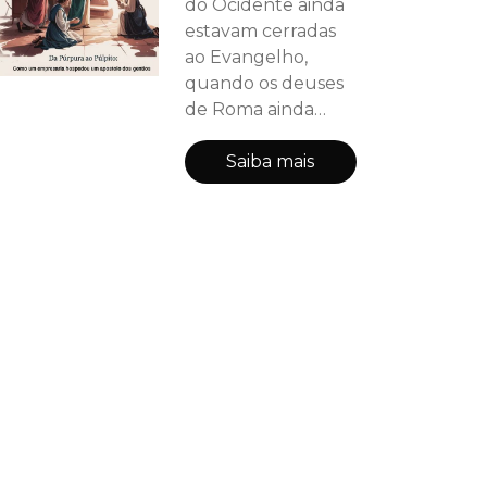
do Ocidente ainda
estavam cerradas
ao Evangelho,
quando os deuses
de Roma ainda
ocupavam o centro
dos palcos
Saiba mais
imperiais, uma
mulher — à
margem das
páginas da história
secular — abriu as
portas de sua casa
e, com elas,
escancarou os
portais da Europa
ao Reino de Deus.
Seu nome era Lídia.
Seu comércio era