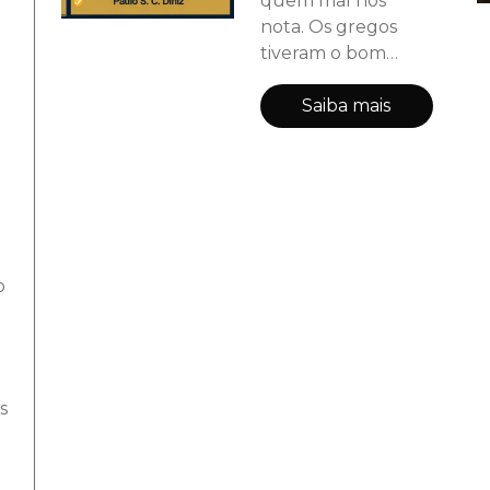
quem mal nos
impossível. Horror
nota. Os gregos
brasileiro qu
tiveram o bom
senso de colocar
toga no assunto e
Saiba mais
chamar de épico.
Olimpo na Esquina
parte de uma
hipótese simples e
irresistível: e se os
mitos fossem
o
situações terríveis
de um cotidiano
que qualquer
brasileiro
A
reconhece? Zeus
s
tenta apagar o
histór