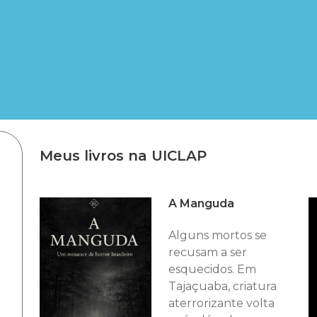
Meus livros na UICLAP
A Manguda
Alguns mortos se
recusam a ser
esquecidos. Em
Tajaçuaba, criatura
aterrorizante volta