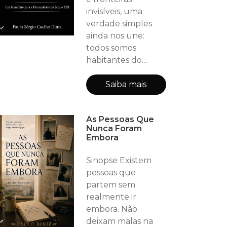
invisíveis, uma
verdade simples
ainda nos une:
todos somos
habitantes do
mesmo planeta.
Orgulho de Ser
Saiba mais
Terráqueo é um
convite à reflexão
As Pessoas Que
sobre identidade,
Nunca Foram
existência e
Embora
propósito. Com
uma abordagem
Sinopse Existem
provocadora e
pessoas que
acessível, a obra
partem sem
questiona o que
realmente ir
realmente nos
embora. Não
define — e o que
deixam malas na