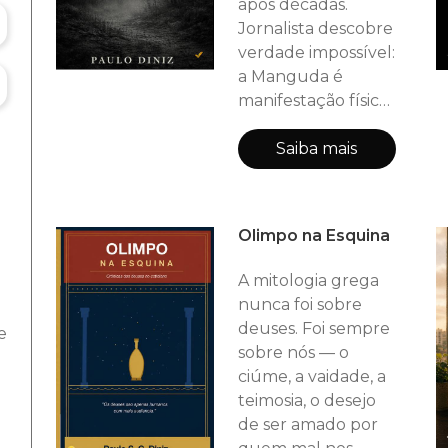
após décadas.
Jornalista descobre
verdade impossível:
a Manguda é
manifestação física
de massacre de
1647 — duzentas
Saiba mais
almas que se
fundiram,
recusando-se a
Olimpo na Esquina
descansar
enquanto
A mitologia grega
permanecerem
nunca foi sobre
esquecidas. Para
deuses. Foi sempre
e
trazer paz aos
sobre nós — o
mortos, ela terá
ciúme, a vaidade, a
que enfrentar o
teimosia, o desejo
terror ao anoitecer
de ser amado por
e tocar o