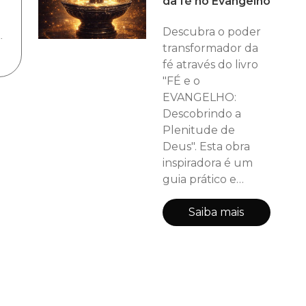
da fé no Evangelho
Descubra o poder
.
transformador da
fé através do livro
"FÉ e o
EVANGELHO:
Descobrindo a
Plenitude de
Deus". Esta obra
inspiradora é um
guia prático e
teológico para
quem deseja viver
Saiba mais
a verdadeira
promessa bíblica
de uma vida plena.
O autor revela
como o sacrifício de