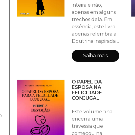
inteira e não,
apenas em alguns
trechos dela. Em
essência, este livro
apenas relembra a
Doutrina inspirada
pelo ESPÍRITO
SANTO sobre as
Saiba mais
responsabilidades
que a esposa cristã
recebe da parte de
O PAPEL DA
Deus, através de
ESPOSA NA
Sua Santa Palavra.
FELICIDADE
CONJUGAL
Ele não apresenta
novos
Este volume final
ensinamentos ou
o
encerra uma
novas doutrinas,
travessia que
apenas traz à luz
começou na