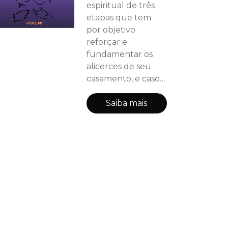
espiritual de três
etapas que tem
por objetivo
reforçar e
fundamentar os
alicerces de seu
casamento, e caso
ele esteja em
ruínas, eis aqui as
Saiba mais
ferramentas para a
restauração e
reconstrução do
seu casamento.
Contudo, quero
que entenda que
todo processo de
construção e
reconstrução é
pesado e cansativo,