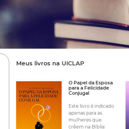
Meus livros na UICLAP
O Papel da Esposa
para a Felicidade
Conjugal
Este livro é indicado
apenas para as
mulheres que
crêem na Bíblia