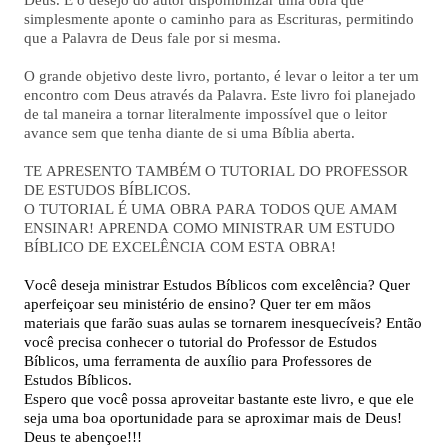
Deus. É o desejo do autor disponibilizar uma obra que 
simplesmente aponte o caminho para as Escrituras, permitindo 
que a Palavra de Deus fale por si mesma.
O grande objetivo deste livro, portanto, é levar o leitor a ter um 
encontro com Deus através da Palavra. Este livro foi planejado 
de tal maneira a tornar literalmente impossível que o leitor 
avance sem que tenha diante de si uma Bíblia aberta.
TE APRESENTO TAMBÉM O TUTORIAL DO PROFESSOR 
DE ESTUDOS BÍBLICOS.
O TUTORIAL É UMA OBRA PARA TODOS QUE AMAM 
ENSINAR! APRENDA COMO MINISTRAR UM ESTUDO 
BÍBLICO DE EXCELÊNCIA COM ESTA OBRA!
Você deseja ministrar Estudos Bíblicos com excelência? Quer 
aperfeiçoar seu ministério de ensino? Quer ter em mãos 
materiais que farão suas aulas se tornarem inesquecíveis? Então 
você precisa conhecer o tutorial do Professor de Estudos 
Bíblicos, uma ferramenta de auxílio para Professores de 
Estudos Bíblicos.
Espero que você possa aproveitar bastante este livro, e que ele 
seja uma boa oportunidade para se aproximar mais de Deus!
Deus te abençoe!!!