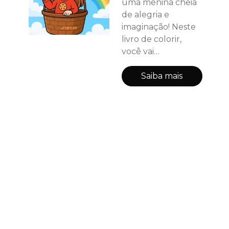
uma menina cheia
de alegria e
imaginação! Neste
livro de colorir,
você vai
acompanhar suas
aventuras no
Saiba mais
parque, na escola,
em casa com a
família e até na
praia, com
ilustrações fofas e
divertidas prontas
para ganhar vida
com as suas cores.
🎨 Benefícios: -
Desenhos
impressos apenas
na frente das