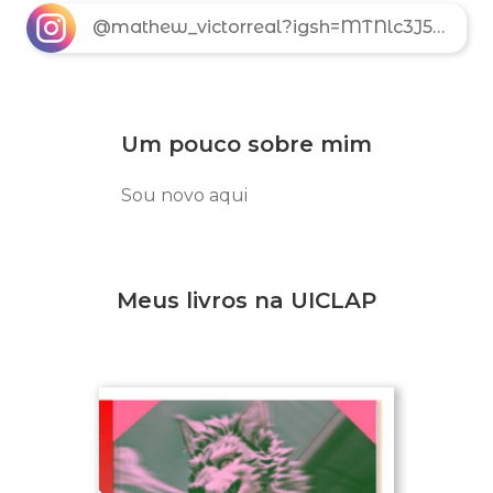
@mathew_victorreal?igsh=MTNlc3J5Z3E0c3dhNA==
Um pouco sobre mim
Sou novo aqui
Meus livros na UICLAP