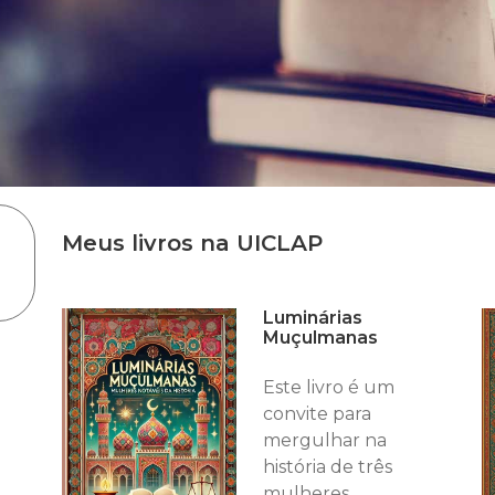
Meus livros na UICLAP
Luminárias
Muçulmanas
Este livro é um
convite para
mergulhar na
história de três
mulheres