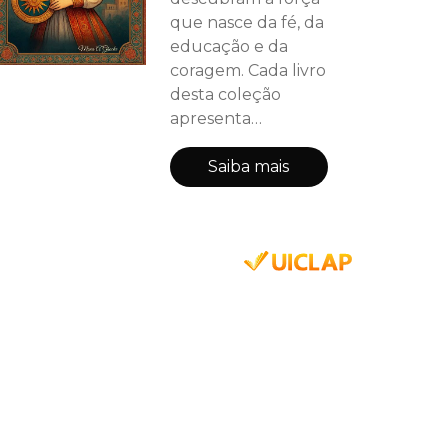
que nasce da fé, da
educação e da
coragem. Cada livro
desta coleção
apresenta
exemplos reais de
mulheres
Saiba mais
muçulmanas que
brilharam em
tempos e lugares
diferentes,
deixando marcas
de determinação e
sabedoria. Neste
volume,
conhecemos
Mariam Al-
Asturlabi, a jovem