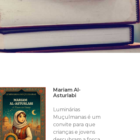
Mariam Al-
Asturlabi
Luminárias
Muçulmanas é um
convite para que
crianças e jovens
descubram a força