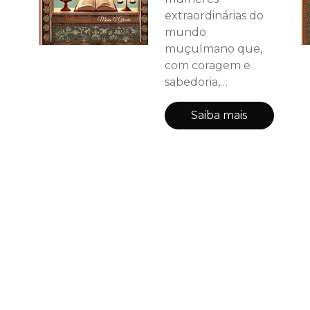
extraordinárias do
mundo
muçulmano que,
com coragem e
sabedoria,
transformaram seu
tempo. De Fátima
Saiba mais
al-Fihri, fundadora
da primeira
universidade do
mundo, à ousadia
de Razia Sultana e
a genialidade de
Lubna de Córdoba,
cada página
celebra o poder da
educação, da fé e
da determinação.