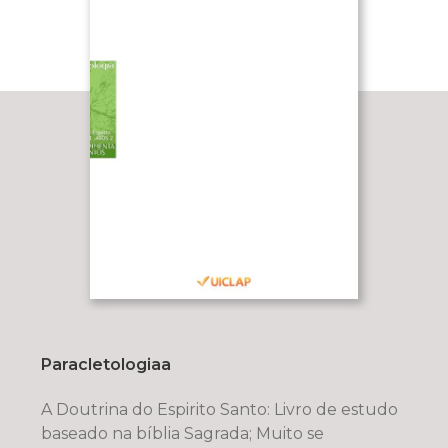
Paracletologiaa
A Doutrina do Espirito Santo: Livro de estudo
baseado na bíblia Sagrada; Muito se