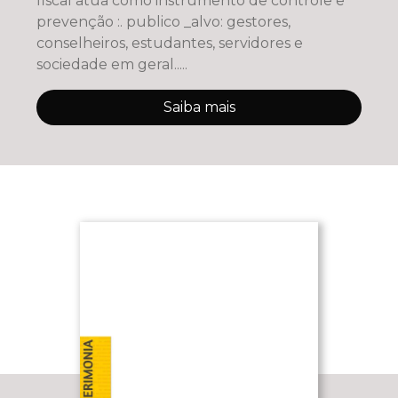
fiscal atua como instrumento de controle e
prevenção :. publico _alvo: gestores,
conselheiros, estudantes, servidores e
sociedade em geral.....
Saiba mais