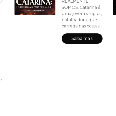
REALMENTE
SOMOS. Catarina é
uma jovem simples,
batalhadora, que
carrega nas costas
a responsabilidade
de cuidar de sua
Saiba mais
família. Vinda de
uma cidade
pequena, ela
nunca imaginou
que sua vida
mudaria
e
completamente.
Enredada em
mistérios e luxos,
Catarina precisa
provar que sua
força vem de