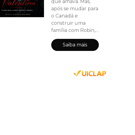
que amava. Mas,
após se mudar para
o Canadá e
construir uma
família com Robin,
pequenas
situações
Saiba mais
começam a
despertar dúvidas
inquietantes. Entre
segredos, mentiras
e uma tensão cada
vez maior,
Valentina percebe
que nem tudo é o
que parece — e
que algumas
verdades podem
ser perigosas