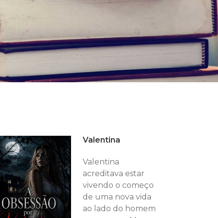
Valentina
Valentina
acreditava estar
vivendo o começo
de uma nova vida
ao lado do homem