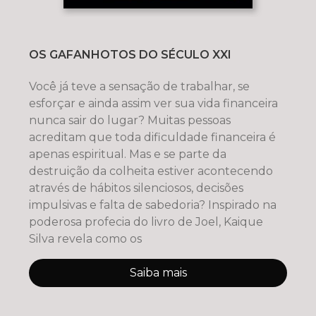
OS GAFANHOTOS DO SÉCULO XXI
Você já teve a sensação de trabalhar, se
esforçar e ainda assim ver sua vida financeira
nunca sair do lugar? Muitas pessoas
acreditam que toda dificuldade financeira é
apenas espiritual. Mas e se parte da
destruição da colheita estiver acontecendo
através de hábitos silenciosos, decisões
impulsivas e falta de sabedoria? Inspirado na
poderosa profecia do livro de Joel, Kaique
Silva revela como os
Saiba mais