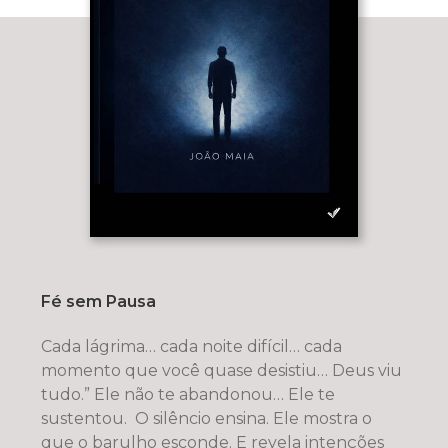
Fé sem Pausa
Cada lágrima… cada noite difícil… cada
momento que você quase desistiu… Deus viu
tudo.” Ele não te abandonou… Ele te
sustentou. O silêncio ensina. Ele mostra o
que o barulho esconde. E revela intenções