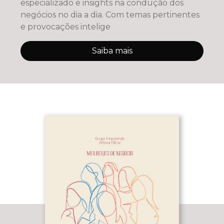
especializado e insights na condução dos
negócios no dia a dia. Com temas pertinentes
e provocações intelige
Saiba mais