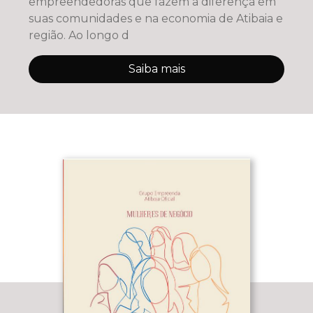
empreendedoras que fazem a diferença em
suas comunidades e na economia de Atibaia e
região. Ao longo d
Saiba mais