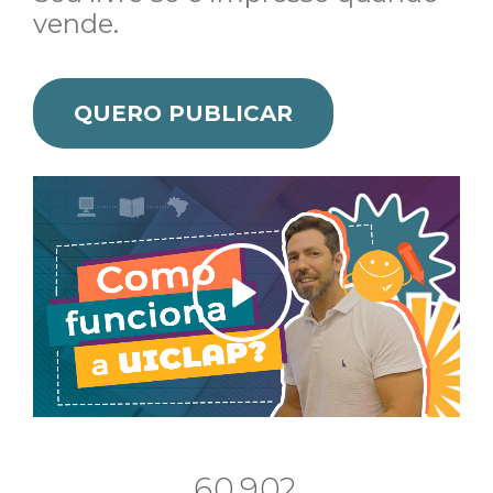
vende.
QUERO PUBLICAR
.
6
0
9
0
2