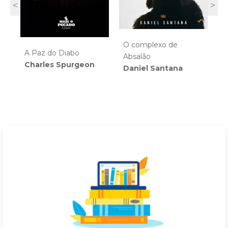
<
>
O complexo de
U
A Paz do Diabo
Absalão
P
Charles Spurgeon
Daniel Santana
o
M