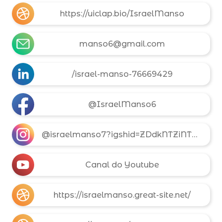
https://uiclap.bio/IsraelManso
manso6@gmail.com
/israel-manso-76669429
@IsraelManso6
@israelmanso7?igshid=ZDdkNTZiNTM=
Canal do Youtube
https://israelmanso.great-site.net/