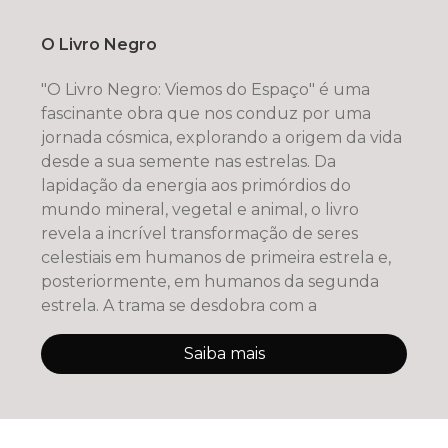
O Livro Negro
"O Livro Negro: Viemos do Espaço" é uma
fascinante obra que nos conduz por uma
jornada cósmica, explorando a origem da vida
desde a sua semente nas estrelas. Da
lapidação da energia aos primórdios do
mundo mineral, vegetal e animal, o livro
revela a incrível transformação de seres
celestiais em humanos de primeira estrela e,
posteriormente, em humanos da segunda
estrela. A trama se desdobra com a
Saiba mais