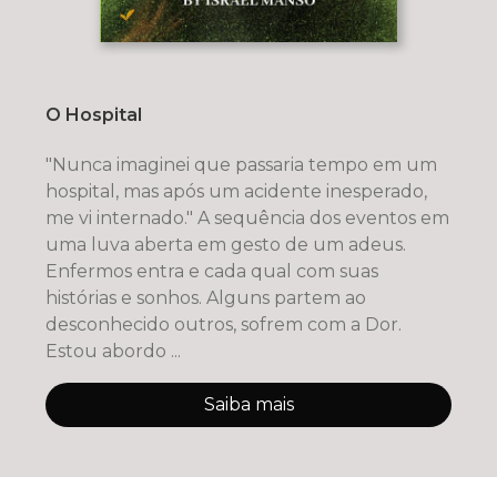
O Hospital
"Nunca imaginei que passaria tempo em um
hospital, mas após um acidente inesperado,
me vi internado." A sequência dos eventos em
uma luva aberta em gesto de um adeus.
Enfermos entra e cada qual com suas
histórias e sonhos. Alguns partem ao
desconhecido outros, sofrem com a Dor.
Estou abordo ...
Saiba mais