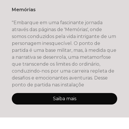
Memórias
"Embarque em uma fascinante jornada
através das páginas de 'Memórias', onde
somos conduzidos pela vida intrigante de um
personagem inesquecível. O ponto de
partida é uma base militar, mas, à medida que
a narrativa se desenrola, uma metamorfose
que transcende os limites do ordinário,
conduzindo-nos por uma carreira repleta de
desafios e emocionantes aventuras. Desse
ponto de partida nas instalaçõe
Saiba mais