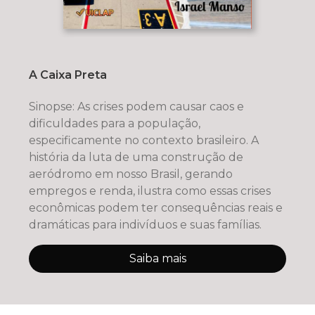
A Caixa Preta
Sinopse: As crises podem causar caos e
dificuldades para a população,
especificamente no contexto brasileiro. A
história da luta de uma construção de
aeródromo em nosso Brasil, gerando
empregos e renda, ilustra como essas crises
econômicas podem ter consequências reais e
dramáticas para indivíduos e suas famílias.
Saiba mais