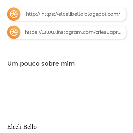
http:// https://elcelibello.blogspot.com/
https://www.instagram.com/criesuapropriahistoria?igsh=MWNhMjZxb2N1MHpwbA%3D%3D&utm_source=qr
Um pouco sobre mim
Elceli Bello