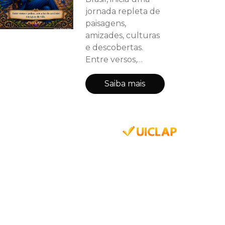
jornada repleta de
paisagens,
amizades, culturas
e descobertas.
Entre versos,
ilustrações e
encontros com
Saiba mais
aves de diferentes
regiões do país, o
leitor é convidado a
explorar os
segredos que
tornam o Brasil um
lugar único e
especial. E a
aventura não
termina nas
páginas do livro: