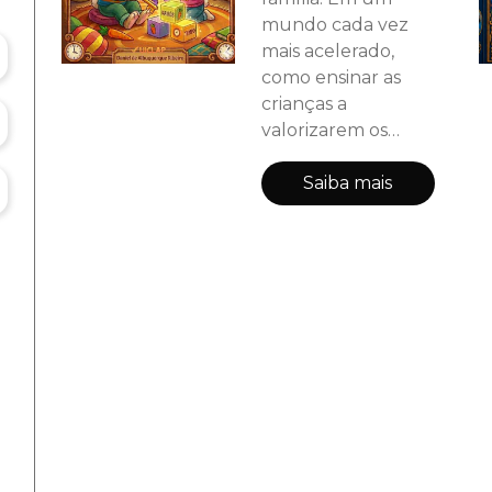
mundo cada vez
mais acelerado,
como ensinar as
crianças a
valorizarem os
pequenos
momentos? Escrito
Saiba mais
e composto com
muito carinho por
um pai para seus
filhos, este livro
infantil é mais do
que uma leitura: é
uma experiência
afetiva e interativa.
Através de uma
narrativa sensível e
encantadora, a obra