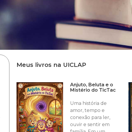
Meus livros na UICLAP
Anjuto, Beluta e o
Mistério do TicTac
Uma história de
amor, tempo e
,
conexão para ler,
ouvir e sentir em
família. Em um