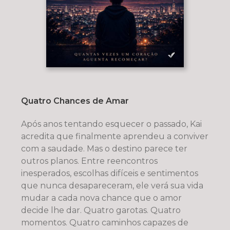
Quatro Chances de Amar
Após anos tentando esquecer o passado, Kai
acredita que finalmente aprendeu a conviver
com a saudade. Mas o destino parece ter
outros planos. Entre reencontros
inesperados, escolhas difíceis e sentimentos
que nunca desapareceram, ele verá sua vida
mudar a cada nova chance que o amor
decide lhe dar. Quatro garotas. Quatro
momentos. Quatro caminhos capazes de