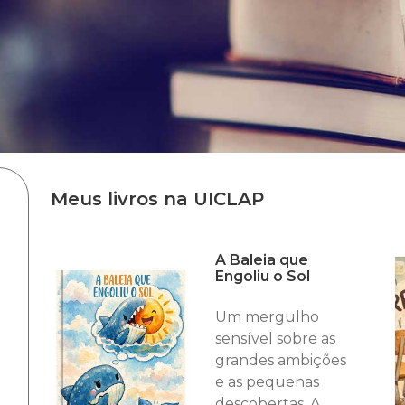
Meus livros na UICLAP
A Baleia que
Engoliu o Sol
Um mergulho
sensível sobre as
grandes ambições
e as pequenas
descobertas. A