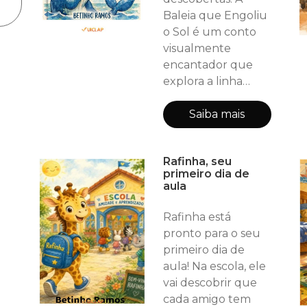
Baleia que Engoliu
o Sol é um conto
visualmente
encantador que
explora a linha
entre a
determinação e a
Saiba mais
imprudência.
Acompanhe a
Rafinha, seu
jornada de uma
primeiro dia de
baleia que aprende
aula
que algumas coisas
no universo
Rafinha está
brilham mais forte
pronto para o seu
quando
primeiro dia de
compartilhadas
aula! Na escola, ele
com todos.
vai descobrir que
cada amigo tem