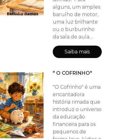
alguns, um simples
barulho de motor,
uma luz brilhante
ou o burburinho
da sala de aula
podem parecer
uma grande
Saiba mais
tempestade. Nesta
história sensível e
" O COFRINHO"
necessária, Betinho
Ramos nos convida
"O Cofrinho" é uma
a mergulhar no
encantadora
universo de quem
história rimada que
sente tudo com
introduz o universo
uma intensidade
da educação
única. Uma jornada
financeira para os
sobre acolhimento,
pequenos de
respeito e a