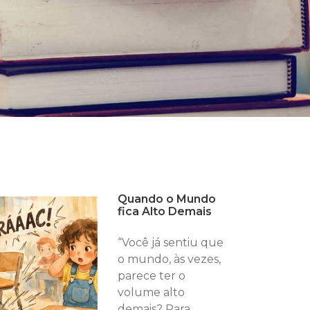
Quando o Mundo
fica Alto Demais
“Você já sentiu que
o mundo, às vezes,
parece ter o
volume alto
demais? Para