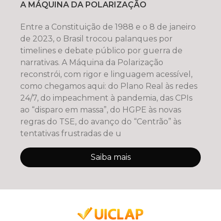
A MÁQUINA DA POLARIZAÇÃO
Entre a Constituição de 1988 e o 8 de janeiro
de 2023, o Brasil trocou palanques por
timelines e debate público por guerra de
narrativas. A Máquina da Polarização
reconstrói, com rigor e linguagem acessível,
como chegamos aqui: do Plano Real às redes
24/7, do impeachment à pandemia, das CPIs
ao “disparo em massa”, do HGPE às novas
regras do TSE, do avanço do “Centrão” às
tentativas frustradas de u
Saiba mais