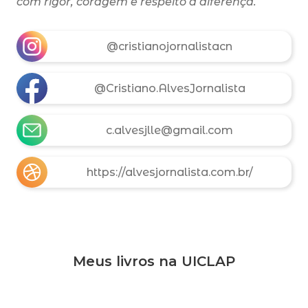
com rigor, coragem e respeito à diferença.
@cristianojornalistacn
@Cristiano.AlvesJornalista
c.alvesjlle@gmail.com
https://alvesjornalista.com.br/
Meus livros na UICLAP