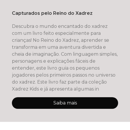
Capturados pelo Reino do Xadrez
Descubra o mundo encantado do xadrez
com um livro feito especialmente para
crianças! No Reino do Xadrez, aprender se
transforma em uma aventura divertida e
cheia de imaginação. Com linguagem simples,
personagens e explicações fáceis de
entender, este livro guia os pequenos
jogadores pelos primeiros passos no universo
do xadrez. Este livro faz parte da coleção
Xadrez Kids e já apresenta algumas in
Saiba mais