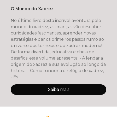
O Mundo do Xadrez
No último livro desta incrível aventura pelo
mundo do xadrez, as crianças vão descobrir
curiosidades fascinantes, aprender novas
estratégias e dar os primeiros passos rumo ao
universo dos torneios e do xadrez moderno!
De forma divertida, educativa e cheia de
desafios, este volume apresenta: - A lendária
origem do xadrez e sua evolução ao longo da
história; - Como funciona o relógio de xadrez;
- Es
Saiba mais