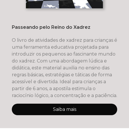
Passeando pelo Reino do Xadrez
O livro de atividades de xadrez para crianças é
uma ferramenta educativa projetada para
introduzir os pequenos ao fascinante mundo
do xadrez. Com uma abordagem lúdica e
didática, este material auxilia no ensino das
regras básicas, estratégias e táticas de forma
acessível e divertida. Ideal para crianças a
partir de 6 anos, a apostila estimula o
raciocínio lógico, a concentração e a paciência.
Saiba mais