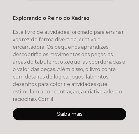
Explorando o Reino do Xadrez
Este livro de atividades foi criado para ensinar
xadrez de forma divertida, criativa e
encantadora. Os pequenos aprendizes
descobrirão os movimentos das peças, as
áreas do tabuleiro, o xeque, as coordenadas e
o valor das peças. Além disso, o livro conta
com desafios de lógica, jogos, labirintos,
desenhos para colorir e atividades que
estimulam a concentração, a criatividade e o
raciocínio. Com il
Saiba mais